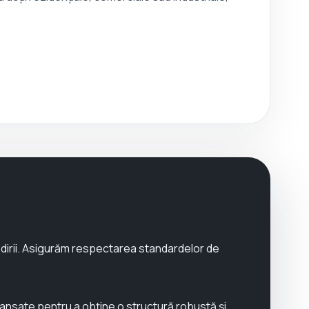
clădirii. Asigurăm respectarea standardelor de
avansate pentru a obține o structură robustă și