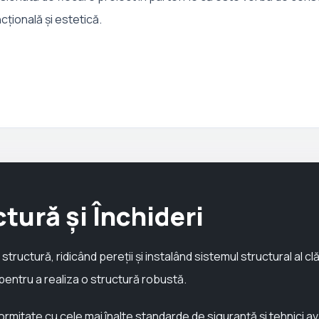
cțională și estetică.
tură și Închideri
structură, ridicând pereții și instalând sistemul structural al 
 pentru a realiza o structură robustă.
nformitate cu cele mai înalte standarde de siguranță și tehnici 