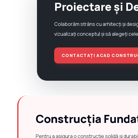
Proiectare și D
Colaborăm strâns cu arhitecți și desi
vizualizați conceptul și să alegeți cel
CONTACTAȚI ACAD CONSTRU
Construcția Fundaț
Pentru a asigura o construcție solidă și durab