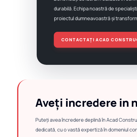
durabilă. Echipa noastră de specialiști
proiectul dumneavoastră și transformați
CONTACTAȚI ACAD CONSTRU
Aveți incredere in 
Puteți avea încredere deplină în Acad Constru
dedicată, cu o vastă expertiză în domeniul cons