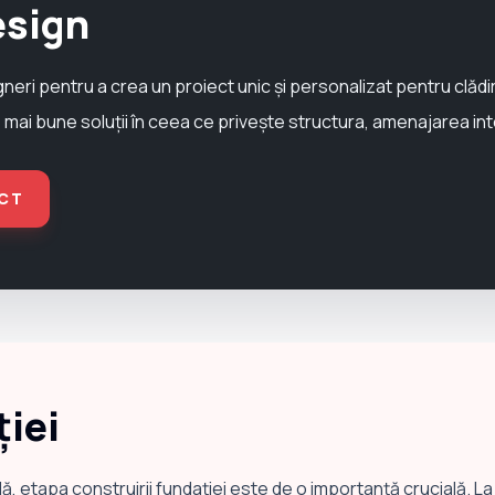
esign
gneri pentru a crea un proiect unic și personalizat pentru clă
e mai bune soluții în ceea ce privește structura, amenajarea inte
CT
iei
ilă, etapa construirii fundației este de o importanță crucială