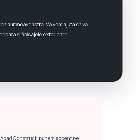
direa dumneavoastră. Vă vom ajuta să vă
rioară și finisajele exterioare.
. La Acad Construct, punem accent pe