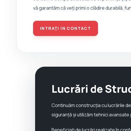
vă garantăm că veți primi o clădire durabilă, fun
INTRAŢI IN CONTACT
Lucrări de Struc
Continuăm construcția cu lucrările de 
siguranță și utilizăm tehnici avansate
Beneficiați de lucrări realizate în co