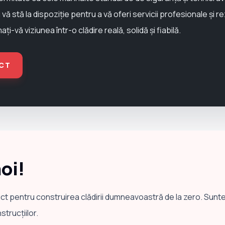
 vă stă la dispoziție pentru a vă oferi servicii profesionale și r
-vă viziunea într-o clădire reală, solidă și fiabilă.
CT
noi!
ct pentru construirea clădirii dumneavoastră de la zero. Sun
trucțiilor.