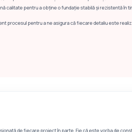
nă calitate pentru a obține o fundație stabilă și rezistentă în t
tent procesul pentru a ne asigura că fiecare detaliu este reali
T
ionată de fiecare proiect în parte. Fie că este vorba de constr