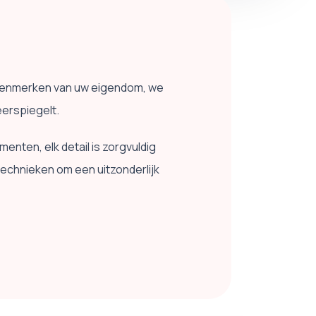
n kenmerken van uw eigendom, we
eerspiegelt.
enten, elk detail is zorgvuldig
hnieken om een ​​uitzonderlijk