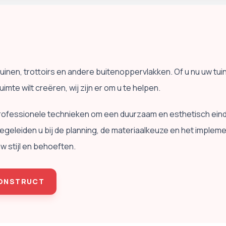
tuinen, trottoirs en andere buitenoppervlakken. Of u nu uw tuin
uimte wilt creëren, wij zijn er om u te helpen.
fessionele technieken om een ​​duurzaam en esthetisch eind
 begeleiden u bij de planning, de materiaalkeuze en het impl
w stijl en behoeften.
CONSTRUCT