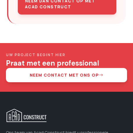
NEEM DAN CONTACT OP MET
ACAD CONSTRUCT
UW PROJECT BEGINT HIER
Praat met een professional
NEEM CONTACT MET ONS OP
Ons team van Acad Construct biedt u professionele